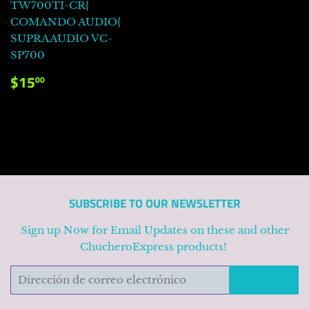
TW700TI-CR{
COMANDO AUDIO{
SUPRAAUDIO VC-
SP700
PRECIO
$15.00
$15
00
HABITUAL
SUBSCRIBE TO OUR NEWSLETTER
Sign up Now for Email Updates on these and other
ChucheroExpress products!
Correo
REGISTRO
electrónico