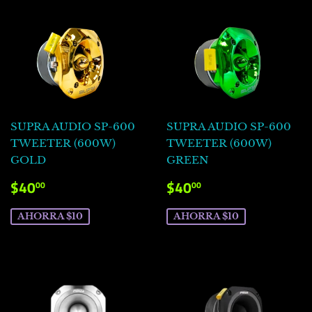
SUPRA AUDIO SP-600
SUPRA AUDIO SP-600
TWEETER (600W)
TWEETER (600W)
GOLD
GREEN
PRECIO
$40.00
PRECIO
$40.00
$40
$40
00
00
DE
DE
VENTA
VENTA
AHORRA $10
AHORRA $10