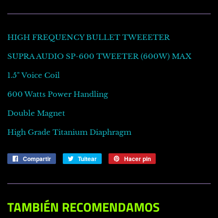
HIGH FREQUENCY BULLET TWEEETER
SUPRA AUDIO SP-600 TWEETER (600W) MAX
1.5" Voice Coil
600 Watts Power Handling
Double Magnet
High Grade Titanium Diaphragm
Compartir
Compartir
Tuitear
Tuitear
Hacer pin
Pinear
en
en
en
Facebook
Twitter
Pinterest
TAMBIÉN RECOMENDAMOS