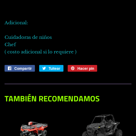
Adicional:
Cuidadoras de niños
Chef
( costo adicional si lo requiere )
Compartir
Compartir
Tuitear
Tuitear
Hacer pin
Pinear
en
en
en
Facebook
Twitter
Pinterest
TAMBIÉN RECOMENDAMOS