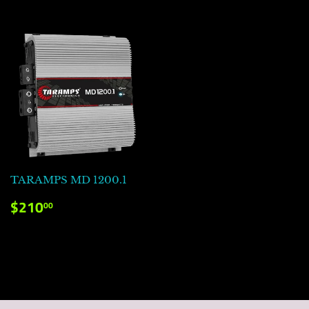
TARAMPS MD 1200.1
PRECIO
$210.00
$210
00
HABITUAL