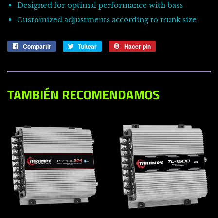
Designed for optimal performance with bass
Customized adjustments according to trunk size
Compartir
Compartir
Tuitear
Tuitear
Hacer pin
Pinear
en
en
en
Facebook
Twitter
Pinterest
TAMBIÉN RECOMENDAMOS