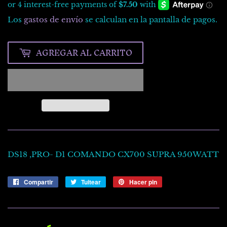
Los
gastos de envío
se calculan en la pantalla de pagos.
AGREGAR AL CARRITO
DS18 ,PRO- D1 COMANDO CX700 SUPRA 950WATT
Compartir
Compartir
Tuitear
Tuitear
Hacer pin
Pinear
en
en
en
Facebook
Twitter
Pinterest