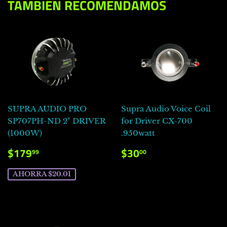
TAMBIÉN RECOMENDAMOS
SUPRA AUDIO PRO
Supra Audio Voice Coil
SP707PH-ND 2" DRIVER
for Driver CX-700
(1000W)
.950watt
PRECIO
$179.99
PRECIO
$30.00
$179
$30
99
00
DE
HABITUAL
VENTA
AHORRA $20.01