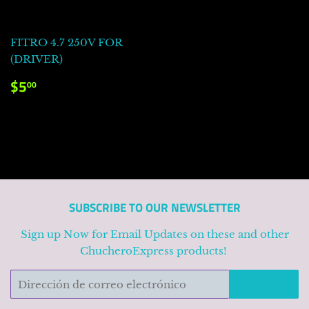
FITRO 4.7 250V FOR
(DRIVER)
PRECIO
$5.00
$5
00
HABITUAL
SUBSCRIBE TO OUR NEWSLETTER
Sign up Now for Email Updates on these and other
ChucheroExpress products!
Correo
REGISTRO
electrónico