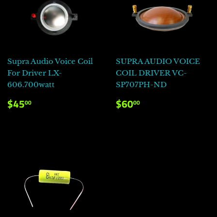
Supra Audio Voice Coil
SUPRA AUDIO VOICE
For Driver LX-
COIL DRIVER VC-
606.700watt
SP707PH-ND
PRECIO
$45.00
PRECIO
$60.00
$45
$60
00
00
HABITUAL
HABITUAL